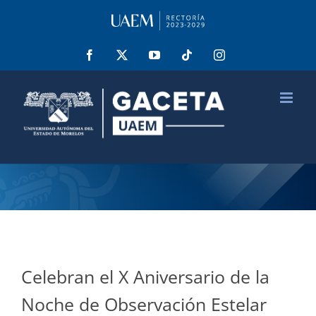
Saltar
al
contenido
Facebook
X
YouTube
Tiktok
Instagram
Celebran el X Aniversario de la
Noche de Observación Estelar