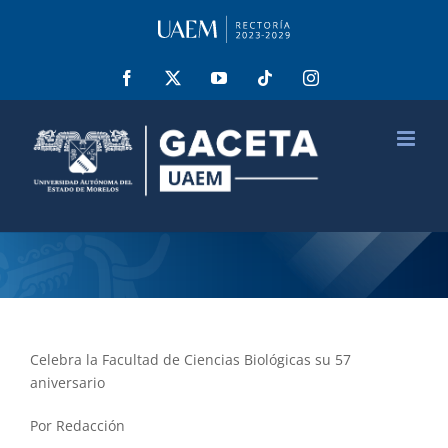
Saltar
al
contenido
Facebook
X
YouTube
Tiktok
Instagram
Celebra la Facultad de Ciencias Biológicas su 57
aniversario
Por Redacción