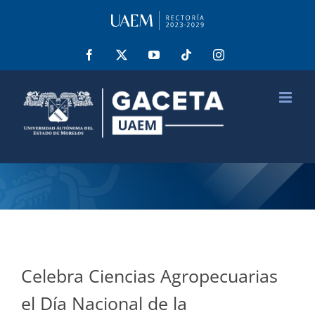
Saltar
al
contenido
Facebook
X
YouTube
Tiktok
Instagram
Celebra Ciencias Agropecuarias
el Día Nacional de la