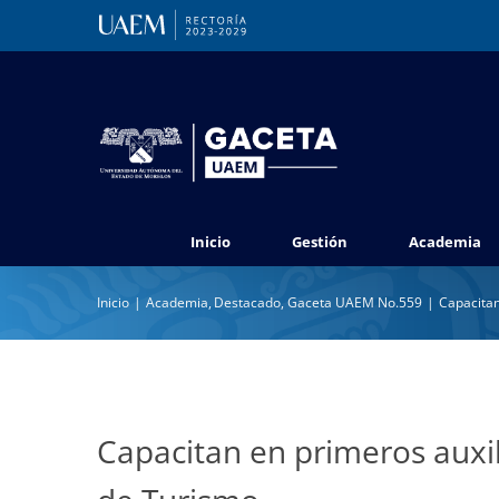
Saltar
al
contenido
Inicio
Gestión
Academia
Inicio
Academia
Destacado
Gaceta UAEM No.559
Capacitan
Capacitan en primeros auxil