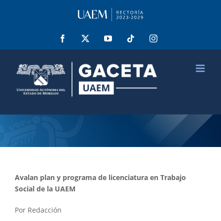
Saltar
al
contenido
Facebook
X
YouTube
Tiktok
Instagram
Avalan plan y programa de licenciatura en Trabajo
Social de la UAEM
Por Redacción