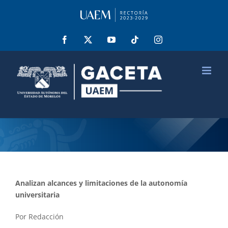
Saltar
al
contenido
Facebook
X
YouTube
Tiktok
Instagram
Analizan alcances y limitaciones de la autonomía
universitaria
Por Redacción