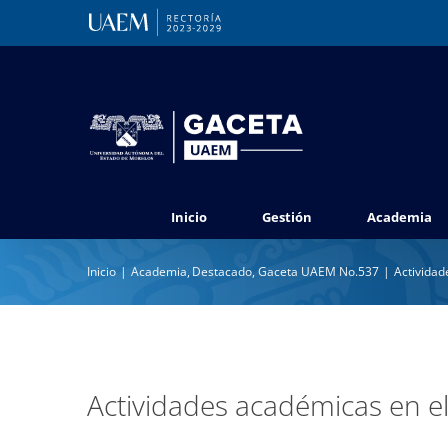
Saltar
al
contenido
Inicio
Gestión
Academia
Inicio
Academia
Destacado
Gaceta UAEM No.537
Actividad
Actividades académicas en el