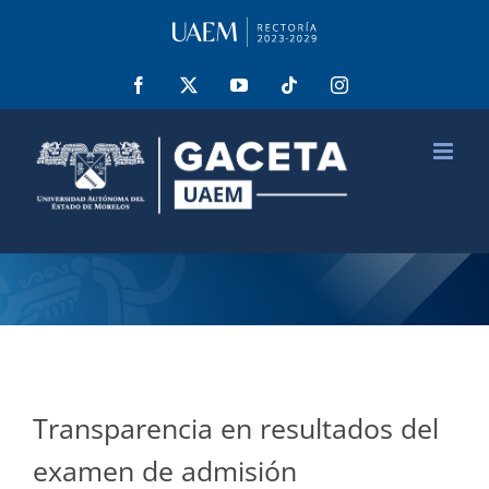
Saltar
al
contenido
Facebook
X
YouTube
Tiktok
Instagram
Transparencia en resultados del
examen de admisión