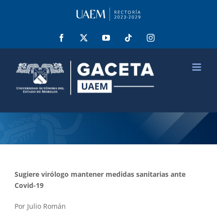
Saltar
al
contenido
Facebook
X
YouTube
Tiktok
Instagram
Sugiere virólogo mantener medidas sanitarias ante
Covid-19
Por Julio Román