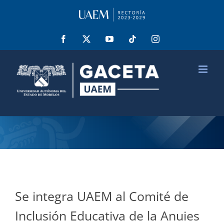
Saltar
al
contenido
Facebook
X
YouTube
Tiktok
Instagram
Se integra UAEM al Comité de
Inclusión Educativa de la Anuies