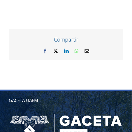
Compartir
Facebook
X
LinkedIn
WhatsApp
Correo
electrónico
GACETA UAEM