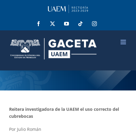
Saltar
al
contenido
Facebook
X
YouTube
Tiktok
Instagram
Reitera investigadora de la UAEM el uso correcto del
cubrebocas
Por Julio Román