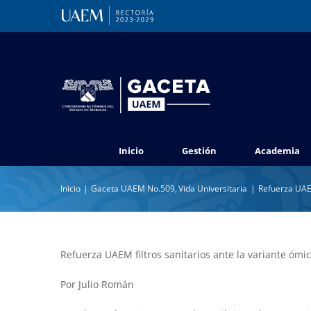
Saltar
al
contenido
Inicio
Gestión
Academia
Inicio
Gaceta UAEM No.509
Vida Universitaria
Refuerza UAEM
Refuerza UAEM filtros sanitarios ante la variante ómi
Por Julio Román