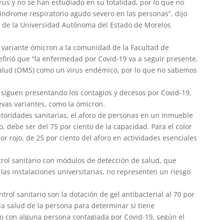
rus y no se han estudiado en su totalidad, por lo que no
ndrome respiratorio agudo severo en las personas”, dijo
a de la Universidad Autónoma del Estado de Morelos
 la variante ómicron a la comunidad de la Facultad de
efirió que “la enfermedad por Covid-19 va a seguir presente,
Salud (OMS) como un virus endémico, por lo que no sabemos
siguen presentando los contagios y decesos por Covid-19,
vas variantes, como la ómicron.
toridades sanitarias, el aforo de personas en un inmueble
, debe ser del 75 por ciento de la capacidad. Para el color
lor rojo, de 25 por ciento del aforo en actividades esenciales
ntrol sanitario con módulos de detección de salud, que
as instalaciones universitarias, no representen un riesgo
ntrol sanitario son la dotación de gel antibacterial al 70 por
 la salud de la persona para determinar si tiene
to con alguna persona contagiada por Covid-19, según el