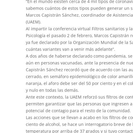
“En el mundo existen cerca de 4 mil tipos de coronavi
sabemos cuántos de estos tipos pueden generar un sí
Marcos Capistrán Sánchez, coordinador de Asistenci
(UAEM).
Al impartir la conferencia virtual Filtros sanitarios y
Psicología el pasado 2 de febrero, Marcos Capistrán r
ya fue declarado por la Organización Mundial de la 
cuántas variantes van a venir más adelante”.
A dos años de haberse declarado como pandemia, se 
aún en personas vacunadas, ante la presencia de nue
Capistrán Sánchez recordó que de acuerdo con las au
cerrado, en semáforo epidemiológico de color amarillo
naranja, el aforo debe ser del 50 por ciento y en el co
y nulo en todas las demás.
Ante este contexto, la UAEM reforzó sus filtros de co
permiten garantizar que las personas que ingresen a l
potencial de contagio para el resto de la comunidad.
Las acciones que se llevan a acabo en los filtros de co
ciento de alcohol, se hace un interrogatorio breve de
temperatura por arriba de 37 grados y si tuvo contac