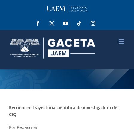
Saltar
al
contenido
Facebook
X
YouTube
Tiktok
Instagram
Reconocen trayectoria científica de investigadora del
CIQ
Por Redacción