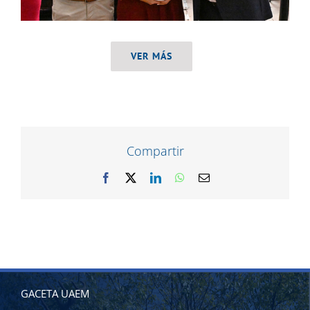
VER MÁS
Compartir
Facebook
X
LinkedIn
WhatsApp
Correo
electrónico
GACETA UAEM