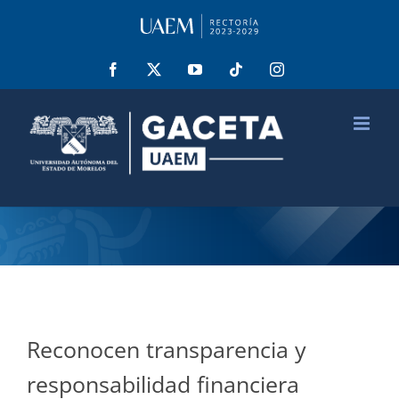
Saltar
al
contenido
Facebook
X
YouTube
Tiktok
Instagram
Reconocen transparencia y
responsabilidad financiera