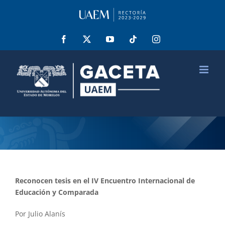
Saltar
al
contenido
Facebook
X
YouTube
Tiktok
Instagram
Reconocen tesis en el IV Encuentro Internacional de
Educación y Comparada
Por Julio Alanís