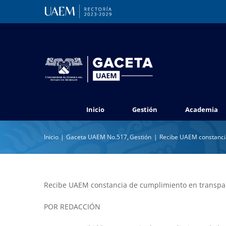
Saltar
al
contenido
Inicio
Gestión
Academia
Inicio
Gaceta UAEM No.517
Gestión
Recibe UAEM constanci
Recibe UAEM constancia de cumplimiento en transpa
POR REDACCIÓN