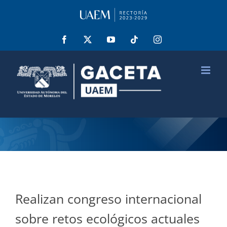
Saltar
al
contenido
Facebook
X
YouTube
Tiktok
Instagram
Realizan congreso internacional
sobre retos ecológicos actuales