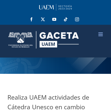
Saltar
al
contenido
Facebook
X
YouTube
Tiktok
Instagram
Realiza UAEM actividades de
Cátedra Unesco en cambio