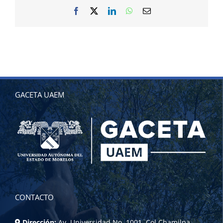
Facebook
X
LinkedIn
WhatsApp
Correo
electrónico
GACETA UAEM
CONTACTO
Dirección:
Av. Universidad No. 1001, Col Chamilpa,