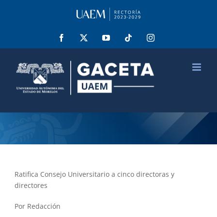
Saltar
al
contenido
Facebook
X
YouTube
Tiktok
Instagram
Ratifica Consejo Universitario a cinco directoras y
directores
Por Redacción