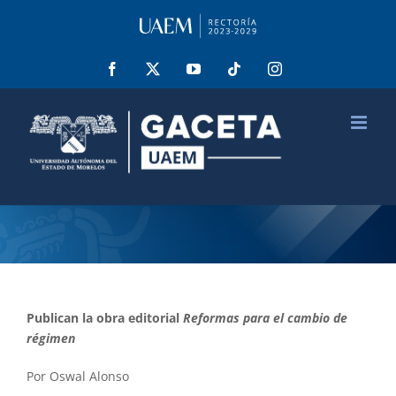
Saltar
al
contenido
Facebook
X
YouTube
Tiktok
Instagram
Publican la obra editorial
Reformas para el cambio de
régimen
Por Oswal Alonso