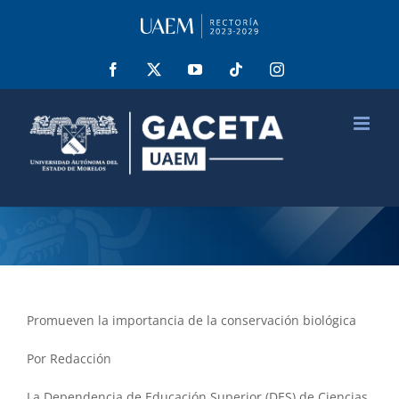
Saltar
al
contenido
Facebook
X
YouTube
Tiktok
Instagram
Promueven la importancia de la conservación biológica
Por Redacción
La Dependencia de Educación Superior (DES) de Ciencias