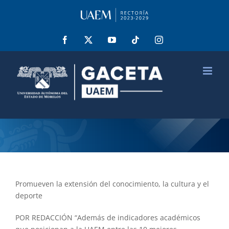
Saltar
al
contenido
Facebook
X
YouTube
Tiktok
Instagram
Promueven la extensión del conocimiento, la cultura y el
deporte
POR REDACCIÓN “Además de indicadores académicos