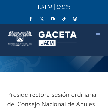
Saltar
al
contenido
Facebook
X
YouTube
Tiktok
Instagram
Preside rectora sesión ordinaria
del Consejo Nacional de Anuies