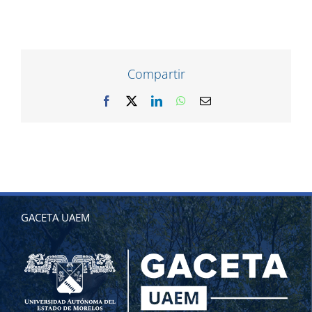
Compartir
Facebook
X
LinkedIn
WhatsApp
Correo
electrónico
GACETA UAEM