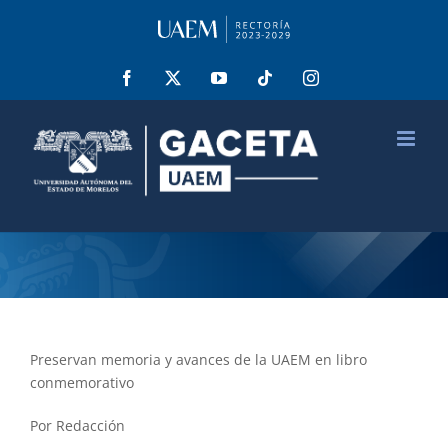
Saltar
al
contenido
Facebook
X
YouTube
Tiktok
Instagram
Preservan memoria y avances de la UAEM en libro
conmemorativo
Por Redacción