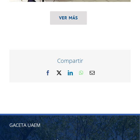
VER MÁS
Compartir
Facebook
X
LinkedIn
WhatsApp
Correo
electrónico
GACETA UAEM