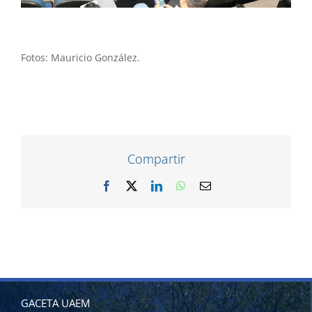
Fotos: Mauricio González.
Compartir
Facebook
X
LinkedIn
WhatsApp
Correo
electrónico
GACETA UAEM