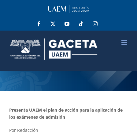
Saltar
al
contenido
Facebook
X
YouTube
Tiktok
Instagram
Presenta UAEM el plan de acción para la aplicación de
los exámenes de admisión
Por Redacción