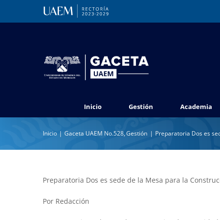
Saltar
al
contenido
Inicio
Gestión
Academia
Inicio
Gaceta UAEM No.528
Gestión
Preparatoria Dos es se
Preparatoria Dos es sede de la Mesa para la Construc
Por Redacción