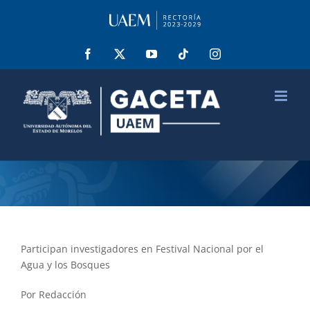
Saltar
al
contenido
Facebook
X
YouTube
Tiktok
Instagram
Participan investigadores en Festival Nacional por el
Agua y los Bosques
Por Redacción