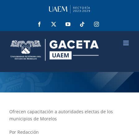
Saltar
al
contenido
Facebook
X
YouTube
Tiktok
Instagram
Ofrecen capacitación a autoridades electas de los
municipios de Morelos
Por Redacción