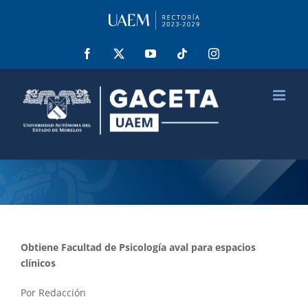
Saltar
al
contenido
Facebook
X
YouTube
Tiktok
Instagram
Obtiene Facultad de Psicología aval para espacios
clínicos
Por Redacción