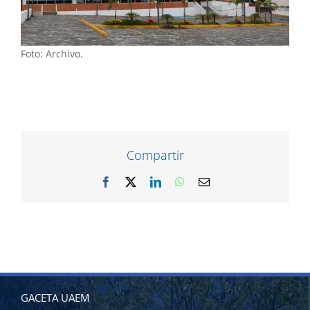
Foto: Archivo.
Compartir
Facebook
X
LinkedIn
WhatsApp
Correo
electrónico
GACETA UAEM