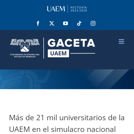
Saltar
al
contenido
Facebook
X
YouTube
Tiktok
Instagram
Más de 21 mil universitarios de la
UAEM en el simulacro nacional