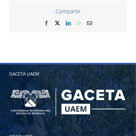
Compartir
Facebook
X
LinkedIn
WhatsApp
Correo
electrónico
GACETA UAEM