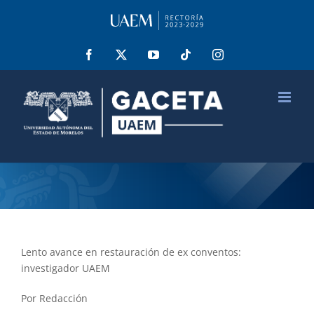
Saltar
al
contenido
Facebook
X
YouTube
Tiktok
Instagram
Lento avance en restauración de ex conventos:
investigador UAEM
Por Redacción