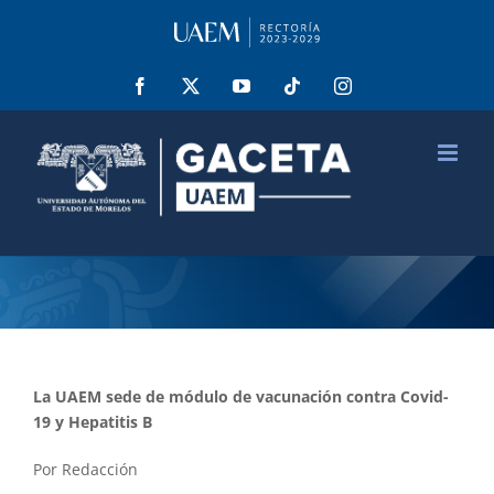
Saltar
al
contenido
Facebook
X
YouTube
Tiktok
Instagram
La UAEM sede de módulo de vacunación contra Covid-
19 y Hepatitis B
Por Redacción