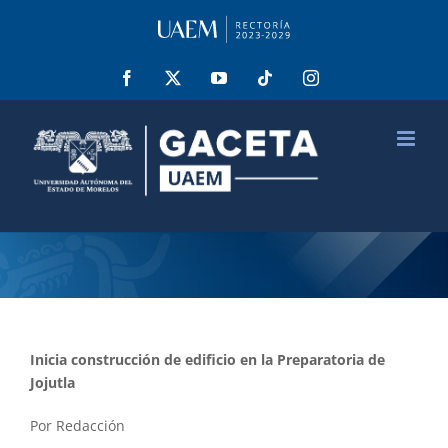
Saltar
al
contenido
Facebook
X
YouTube
Tiktok
Instagram
Inicia construcción de edificio en la Preparatoria de
Jojutla
Por Redacción