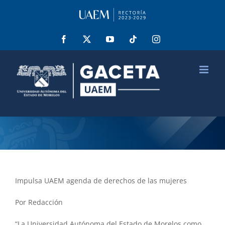
Saltar
al
contenido
Facebook
X
YouTube
Tiktok
Instagram
Impulsa UAEM agenda de derechos de las mujeres
Por Redacción
“La Universidad Autónoma del Estado de Morelos como