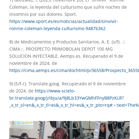
Coleman, la leyenda del culturismo que sufre noches de
insomnio por sus dolores. Sport.
https://www.sport.es/es/noticias/actualidad/sinvivir-
ronnie-coleman-leyenda-culturismo-94876362
8) de Medicamentos y Productos Sanitarios, A. E. (s/f). .::
CIMA ::. PROSPECTO PRIMOBOLAN DEPOT 100 MG
SOLUCION INYECTABLE. Aemps.es. Recuperado el 9 de
noviembre de 2024, de
https://cima.aemps.es/cima/dochtml/p/36558/Prospecto_3655
9) (S/f-c). Translate.goog. Recuperado el 9 de noviembre
de 2024, de
https://www-scielo-
br.translate.goog/j/ibju/a/9J8Lb33YwGMhFFnyB8PzKLR?
_x_tr_sl=en&_x_tr_tl=es&_x_tr_hl=es&_x_tr_pto=rq#:~:text