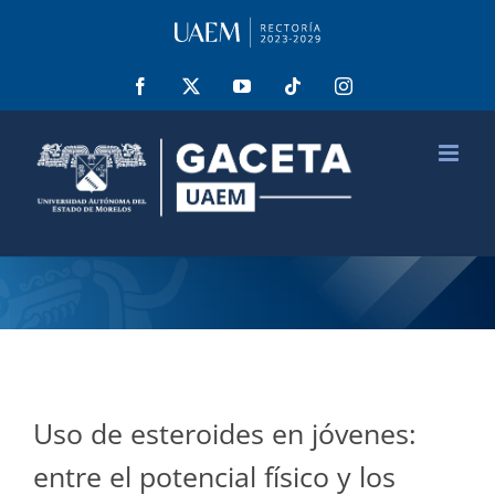
Saltar
al
contenido
Facebook
X
YouTube
Tiktok
Instagram
Uso de esteroides en jóvenes:
entre el potencial físico y los