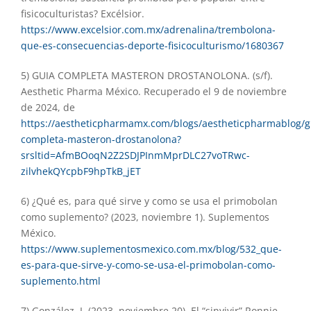
fisicoculturistas? Excélsior.
https://www.excelsior.com.mx/adrenalina/trembolona-
que-es-consecuencias-deporte-fisicoculturismo/1680367
5) GUIA COMPLETA MASTERON DROSTANOLONA. (s/f).
Aesthetic Pharma México. Recuperado el 9 de noviembre
de 2024, de
https://aestheticpharmamx.com/blogs/aestheticpharmablog/g
completa-masteron-drostanolona?
srsltid=AfmBOoqN2Z2SDJPInmMprDLC27voTRwc-
zilvhekQYcpbF9hpTkB_jET
6) ¿Qué es, para qué sirve y como se usa el primobolan
como suplemento? (2023, noviembre 1). Suplementos
México.
https://www.suplementosmexico.com.mx/blog/532_que-
es-para-que-sirve-y-como-se-usa-el-primobolan-como-
suplemento.html
7) González, I. (2023, noviembre 20). El “sinvivir” Ronnie