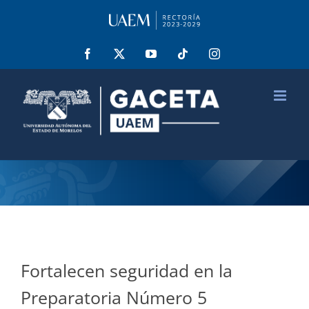
Saltar
al
contenido
Facebook
X
YouTube
Tiktok
Instagram
Fortalecen seguridad en la
Preparatoria Número 5