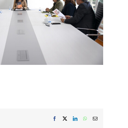
Facebook
X
LinkedIn
WhatsApp
Correo
electrónico