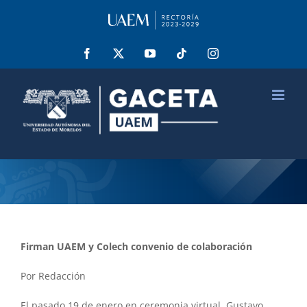
Saltar
al
contenido
Facebook
X
YouTube
Tiktok
Instagram
Firman UAEM y Colech convenio de colaboración
Por Redacción
El pasado 19 de enero en ceremonia virtual, Gustavo