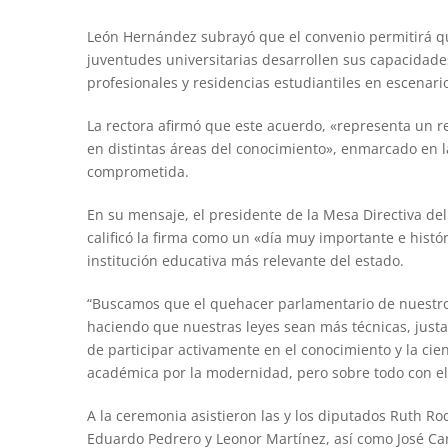
León Hernández subrayó que el convenio permitirá qu
juventudes universitarias desarrollen sus capacidades, 
profesionales y residencias estudiantiles en escenari
La rectora afirmó que este acuerdo, «representa un re
en distintas áreas del conocimiento», enmarcado en la
comprometida.
En su mensaje, el presidente de la Mesa Directiva del
calificó la firma como un «día muy importante e históri
institución educativa más relevante del estado.
“Buscamos que el quehacer parlamentario de nuestro e
haciendo que nuestras leyes sean más técnicas, justas
de participar activamente en el conocimiento y la cie
académica por la modernidad, pero sobre todo con el 
A la ceremonia asistieron las y los diputados Ruth Rod
Eduardo Pedrero y Leonor Martínez, así como José Carm