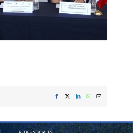
Facebook
X
LinkedIn
WhatsApp
Correo
electrónico
REDES SOCIALES