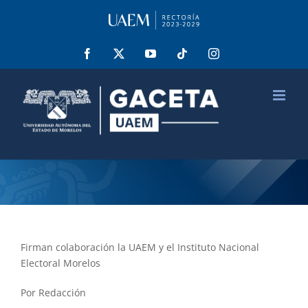
Saltar
al
contenido
Facebook
X
YouTube
Tiktok
Instagram
Firman colaboración la UAEM y el Instituto Nacional
Electoral Morelos
Por Redacción