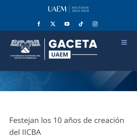
Saltar
al
contenido
Facebook
X
YouTube
Tiktok
Instagram
Festejan los 10 años de creación
del IICBA