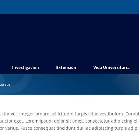
Investigación
Extensión
Vida Universitaria
cursus.
ctor vel. Integer ornare sollicitudin turpis vitae vestibulum. Cura
auctor eget. Lorem ipsum dolor sit amet, consectetur adipiscing elit
or varius. Fusce consequat tincidunt dui, ac adipiscing turpis adip