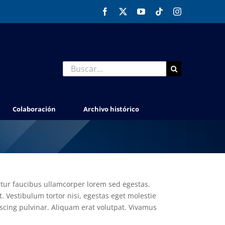
Facebook
X
YouTube
Tiktok
Instagram
Buscar:
Colaboración
Archivo histórico
bitur faucibus ullamcorper lorem sed egestas.
. Vestibulum tortor nisi, egestas eget molestie
iscing pulvinar. Aliquam erat volutpat. Vivamus