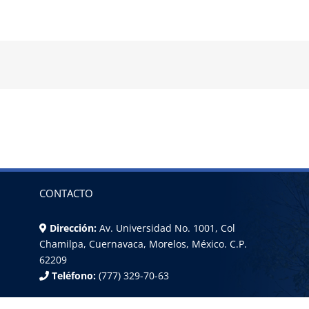
CONTACTO
Dirección:
Av. Universidad No. 1001, Col
Chamilpa, Cuernavaca, Morelos, México. C.P.
62209
Teléfono:
(777) 329-70-63