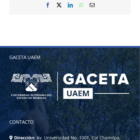
Facebook
X
LinkedIn
WhatsApp
Correo
electrónico
GACETA UAEM
CONTACTO
Dirección:
Av. Universidad No. 1001, Col Chamilpa,