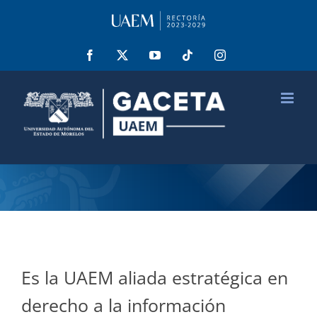
Saltar
al
contenido
Facebook
X
YouTube
Tiktok
Instagram
Es la UAEM aliada estratégica en
derecho a la información