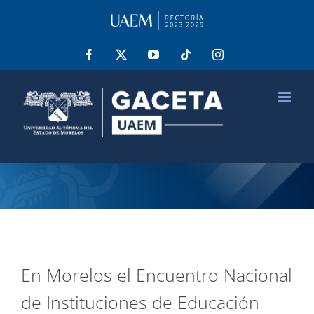
Saltar
al
contenido
Facebook
X
YouTube
Tiktok
Instagram
En Morelos el Encuentro Nacional
de Instituciones de Educación