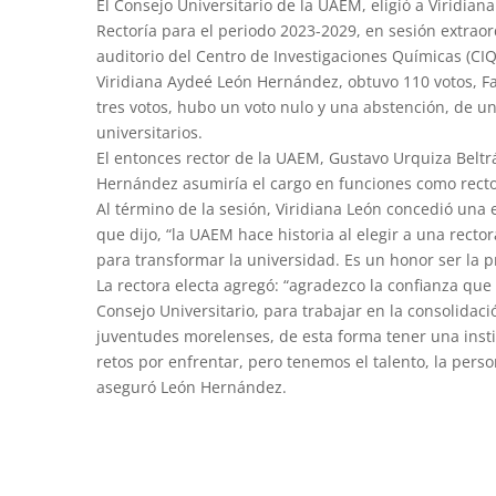
El Consejo Universitario de la UAEM, eligió a Viridia
Rectoría para el periodo 2023-2029, en sesión extraor
auditorio del Centro de Investigaciones Químicas (CIQ
Viridiana Aydeé León Hernández, obtuvo 110 votos, Fa
tres votos, hubo un voto nulo y una abstención, de u
universitarios.
El entonces rector de la UAEM, Gustavo Urquiza Beltr
Hernández asumiría el cargo en funciones como recto
Al término de la sesión, Viridiana León concedió una 
que dijo, “la UAEM hace historia al elegir a una rect
para transformar la universidad. Es un honor ser la 
La rectora electa agregó: “agradezco la confianza qu
Consejo Universitario, para trabajar en la consolidaci
juventudes morelenses, de esta forma tener una inst
retos por enfrentar, pero tenemos el talento, la per
aseguró León Hernández.