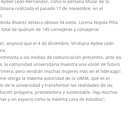
na Aydeé León Hernández, como la persona titular de la
dinaria realizada el pasado 17 de noviembre, en el
).
biola Álvarez Velasco obtuvo 34 votos, Lorena Noyola Piña
n total de quórum de 149 consejeras y consejeros
án, anunció que el 4 de diciembre, Viridiana Aydeé León
ra.
entrevista a los medios de comunicación presentes, ante los
ora, la comunidad universitaria muestra una visión de futuro
primera, pero vendrán muchas mujeres más en el liderazgo”.
e me otorga la máxima autoridad de la UAEM, que es el
ón de la universidad y transformar las realidades de las
itución próspera, prometedora y sustentable. Hay muchos
sonas y un espacio como la máxima casa de estudios”,