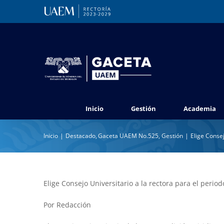
Saltar
al
contenido
Inicio
Gestión
Academia
Inicio
Destacado
Gaceta UAEM No.525
Gestión
Elige Consej
Elige Consejo Universitario a la rectora para el perio
Por Redacción