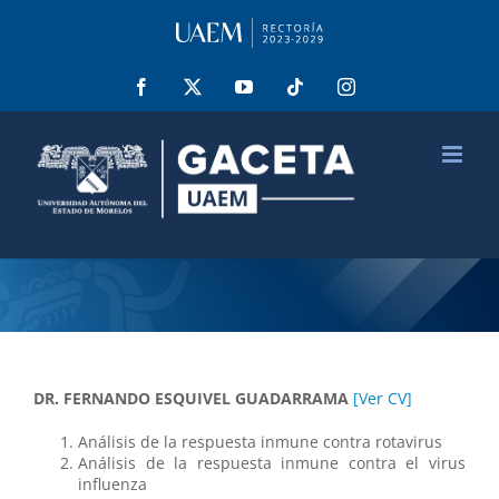
Saltar
al
contenido
Facebook
X
YouTube
Tiktok
Instagram
DR. FERNANDO ESQUIVEL GUADARRAMA
[Ver CV]
Análisis de la respuesta inmune contra rotavirus
Análisis de la respuesta inmune contra el virus
influenza