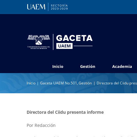
Saltar
al
contenido
Inicio
Gestión
Academia
Inicio
Gaceta UAEM No.501
Gestión
Directora del Ciidu pre
Directora del Ciidu presenta informe
Por Redacción