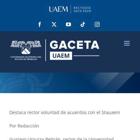
Saltar
al
contenido
Facebook
X
YouTube
Tiktok
Instagram
Destaca rector voluntad de acuerdos con el Stauaem
Por Redacción
Gustavo Urquiza Beltrán, rector de la Universidad