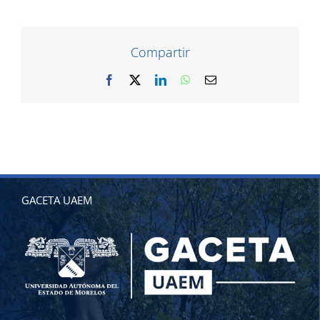
Compartir
Facebook
X
LinkedIn
WhatsApp
Correo
electrónico
GACETA UAEM